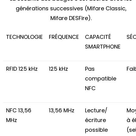
générations successives (Mifare Classic,
Mifare DESFire).
TECHNOLOGIE
FRÉQUENCE
CAPACITÉ
SÉC
SMARTPHONE
RFID 125 kHz
125 kHz
Pas
Fai
compatible
NFC
NFC 13,56
13,56 MHz
Lecture/
Mo
MHz
écriture
à é
possible
(se