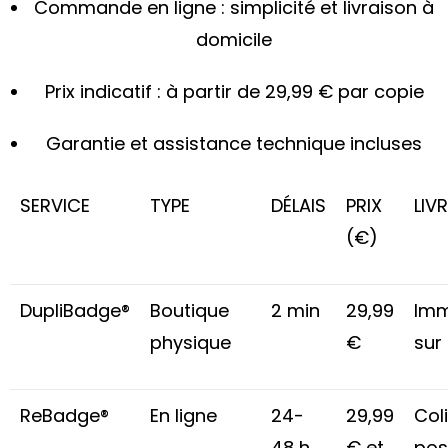
Commande en ligne : simplicité et livraison à
domicile
Prix indicatif : à partir de 29,99 € par copie
Garantie et assistance technique incluses
SERVICE
TYPE
DÉLAIS
PRIX
LIV
(€)
DupliBadge®
Boutique
2 min
29,99
Imm
physique
€
sur
ReBadge®
En ligne
24-
29,99
Col
48 h
€ et
pos