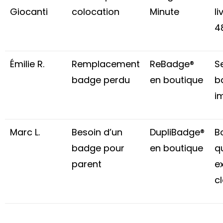
Giocanti
colocation
Minute
l
4
Émilie R.
Remplacement
ReBadge®
S
badge perdu
en boutique
b
i
Marc L.
Besoin d’un
DupliBadge®
B
badge pour
en boutique
qu
parent
e
cl